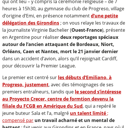
qui ont lieu – y compris la cérémonie religieuse – de 7
heures à 15h30, au gymnase du club de Progreso, village
d’origine d’Emi, en présence notamment
d’une petite
délégation des Girondins
; on vous relaye les travaux de
la journaliste Virginie Bachelier (
Ouest-France
), présente
en Argentine pour réaliser
deux reportages spéciaux
autour de l’ancien attaquant de Bordeaux, Niort,
Orléans, Caen et Nantes, mort le 21 janvier dernier
dans un accident d’avion, alors qu’il rejoignait Cardiff,
pour découvrir la Premier League.
Le premier est centré sur
les débuts d’Emiliano, à
Progreso, justement
, avec des témoignages de ses
premiers entraîneurs, tandis que
le second s’intéresse
au Proyecto Crecer, centre de formtion devenu la
filiale du FCGB en Amérique du Sud
, qui a repéré le
jeune buteur Sala et l’a, malgré
un talent limité
;
compensé par
un travail acharné et un mental de
battant
; fait venir aux Girondins et en France, pays où il