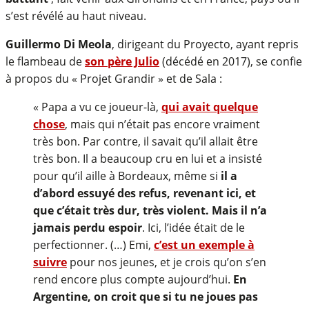
s’est révélé au haut niveau.
Guillermo Di Meola
, dirigeant du Proyecto, ayant repris
le flambeau de
son père Julio
(décédé en 2017), se confie
à propos du « Projet Grandir » et de Sala :
« Papa a vu ce joueur-là,
qui avait quelque
chose
, mais qui n’était pas encore vraiment
très bon. Par contre, il savait qu’il allait être
très bon. Il a beaucoup cru en lui et a insisté
pour qu’il aille à Bordeaux, même si
il a
d’abord essuyé des refus, revenant ici, et
que c’était très dur, très violent. Mais il n’a
jamais perdu espoir
. Ici, l’idée était de le
perfectionner. (…) Emi,
c’est un exemple à
suivre
pour nos jeunes, et je crois qu’on s’en
rend encore plus compte aujourd’hui.
En
Argentine, on croit que si tu ne joues pas