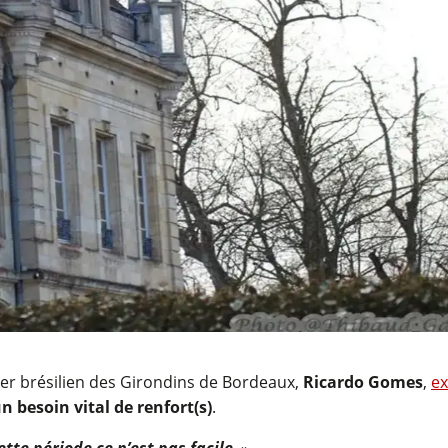
ger brésilien des Girondins de Bordeaux,
Ricardo Gomes
,
ex
 besoin vital de renfort(s)
.
ette période ce n’est pas facile
. »