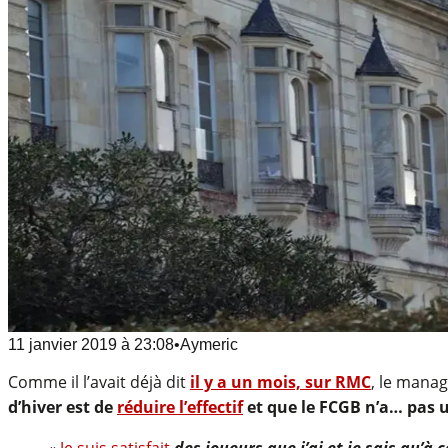
11 janvier 2019
à
23:08
•
Aymeric
Comme il l’avait déjà dit
il y a un mois, sur RMC
, le mana
d’hiver est de
réduire l’effectif
et que le FCGB n’a… pas un
«
Je suis satisfait
des joueurs que j’ai et je sais qu’à c