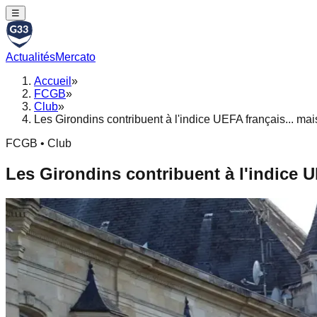
☰
Actualités
Mercato
Accueil
»
FCGB
»
Club
»
Les Girondins contribuent à l'indice UEFA français... m
FCGB • Club
Les Girondins contribuent à l'indice 