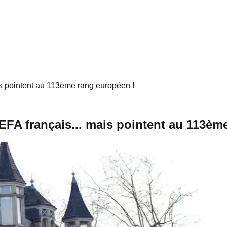
ais pointent au 113ème rang européen !
UEFA français... mais pointent au 113èm