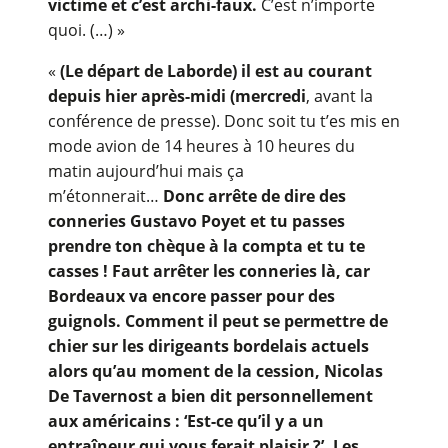
victime et c’est archi-faux.
C’est n’importe
quoi. (…) »
«
(Le départ de Laborde) il est au courant
depuis hier après-midi (mercredi
, avant la
conférence de presse). Donc soit tu t’es mis en
mode avion de 14 heures à 10 heures du
matin aujourd’hui mais ça
m’étonnerait…
Donc arrête de dire des
conneries Gustavo Poyet et tu passes
prendre ton chèque à la compta et tu te
casses ! Faut arrêter les conneries là, car
Bordeaux va encore passer pour des
guignols. Comment il peut se permettre de
chier sur les dirigeants bordelais actuels
alors qu’au moment de la cession, Nicolas
De Tavernost a bien dit personnellement
aux américains : ‘Est-ce qu’il y a un
entraîneur qui vous ferait plaisir ?’. Les