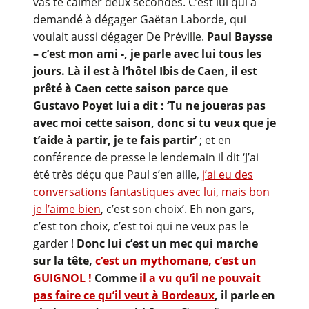
vas te calmer deux secondes. C’est lui qui a
demandé à dégager Gaëtan Laborde, qui
voulait aussi dégager De Préville.
Paul Baysse
– c’est mon ami -, je parle avec lui tous les
jours. Là il est à l’hôtel Ibis de Caen, il est
prêté à Caen cette saison parce que
Gustavo Poyet lui a dit : ‘Tu ne joueras pas
avec moi cette saison, donc si tu veux que je
t’aide à partir, je te fais partir’
; et en
conférence de presse le lendemain il dit ‘J’ai
été très déçu que Paul s’en aille,
j’ai eu des
conversations fantastiques avec lui, mais bon
je l’aime bien
, c’est son choix’. Eh non gars,
c’est ton choix, c’est toi qui ne veux pas le
garder !
Donc lui c’est un mec qui marche
sur la tête,
c’est un mythomane, c’est un
GUIGNOL !
Comme
il a vu qu’il ne pouvait
pas faire ce qu’il veut à Bordeaux
, il parle en