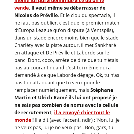
même lui qui a demandé à ce qu’on le
vende
. Il veut même se débarrasser de
Nicolas de Préville
. Et le clou du spectacle, il
ne faut pas oublier, c’est que le premier match
d’Europa League qu’on dispute (à Ventspils),
dans un stade encore moins bien que le stade
Charléty avec la piste autour, il met Sankharé
en attaque et De Préville et Laborde sur le
banc. Donc, coco, arrête de dire que tu n’étais
pas au courant quand c’est toi même qui a
demandé à ce que Laborde dégage. Ok, tu n’as
pas ton attaquant que tu veux pour le
remplacer numériquement, mais
Stéphane
Martin et Ulrich Ramé ils lui ont proposé je
ne sais pas combien de noms avec la cellule
de recrutement,
il a envoyé chier tout le
monde
!
Il a dit (avec l’accent, ndlr) : ‘Non, lui je
ne veux pas, lui je ne veux pas’. Bon, gars, tu