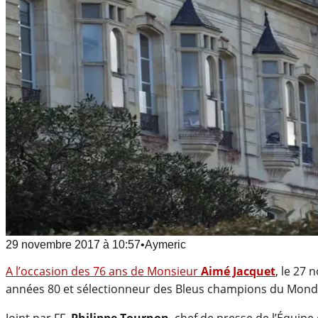
29 novembre 2017
à
10:57
•
Aymeric
A l’occasion des 76 ans de Monsieur
Aimé Jacquet
, le 27
années 80 et sélectionneur des Bleus champions du Mond
Joint par FF,
Philippe Tournon
, chef de presse de l’Équipe