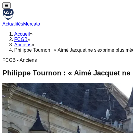
☰
Actualités
Mercato
Accueil
»
FCGB
»
Anciens
»
Philippe Tournon : « Aimé Jacquet ne s'exprime plus médi
FCGB • Anciens
Philippe Tournon : « Aimé Jacquet ne s