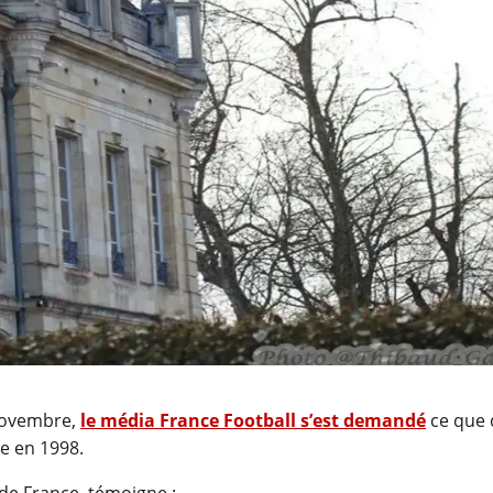
 novembre,
le média France Football s’est demandé
ce que 
e en 1998.
 de France, témoigne :