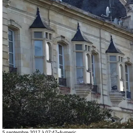
5 septembre 2017
à
07:47
•
Aymeric