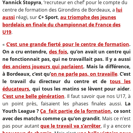
Yannick Stopyra
, ‘recruteur en chef’ pour le compte du
centre de formation des Girondins de Bordeaux, a
lui
aussi
réagi, sur
C+ Sport
,
au triomphe des jeunes
bordelais en finale du championnat de France des
U19
.
«
C’est une grande fierté pour le centre de formation
.
On a cru entendre,
des fois
, qu’on avait un centre qui
ne fonctionnait pas, qui ne travaillait pas. Il y a aussi
des anciens joueurs qui parlaient
. Mais la différence,
à Bordeaux, c’est qu’
on ne parle pas, on travaille
.
C’est
le travail du directeur du centre et de
tous les
éducateurs
, qui tous les matins se lèvent pour aider
.
C’est une belle génération
. Il faut savoir que nos U17, à
un point près, faisaient les phases finales aussi.
La
Youth League ?
Ça fait partie de la formation
, ce sont
avec des matchs comme ça qu’on grandit
. Mais ce n’est
pas pour autant
que le travail va s’arrêter
, il y a encore