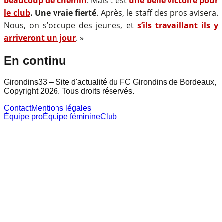
beaucoup de chemin
. Mais c’est
une belle victoire pour
le club
. Une vraie fierté
. Après, le staff des pros avisera.
Nous, on s’occupe des jeunes, et
s’ils travaillant ils y
arriveront un jour
. »
En continu
Girondins33 – Site d'actualité du FC Girondins de Bordeaux,
Copyright 2026. Tous droits réservés.
Contact
Mentions légales
Équipe pro
Équipe féminine
Club