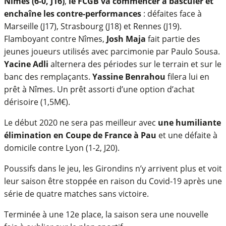
Nîmes (6-0, J16)
,
le FCGB va commencer à basculer et
enchaîne les contre-performances
: défaites face à
Marseille (J17), Strasbourg (J18) et Rennes (J19).
Flamboyant contre Nîmes,
Josh Maja
fait partie des
jeunes joueurs utilisés avec parcimonie par Paulo Sousa.
Yacine Adli
alternera des périodes sur le terrain et sur le
banc des remplaçants.
Yassine Benrahou
filera lui en
prêt à Nîmes. Un prêt assorti d’une option d’achat
dérisoire (1,5M€).
Le début 2020 ne sera pas meilleur avec
une humiliante
élimination en Coupe de France à Pau
et une défaite à
domicile contre Lyon (1-2, J20).
Poussifs dans le jeu, les Girondins n’y arrivent plus et voit
leur saison être stoppée en raison du Covid-19 après une
série de quatre matches sans victoire.
Terminée à une 12e place, la saison sera une nouvelle