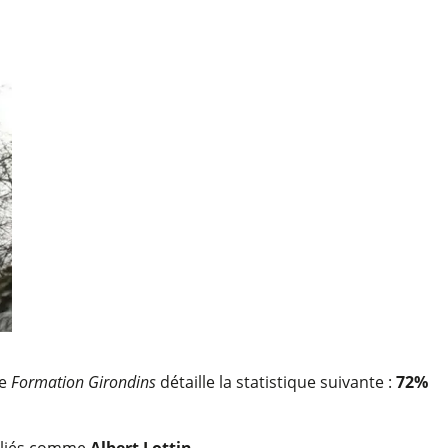
te
Formation Girondins
détaille la statistique suivante :
72%
bliés comme
Albert Lottin
.