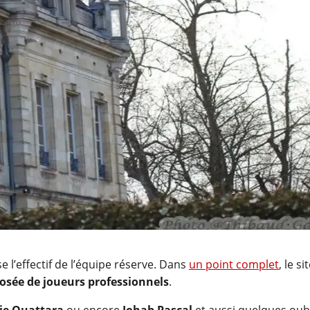
 l’effectif de l’équipe réserve. Dans
un point complet
, le si
osée de joueurs professionnels
.
ie Ouattara
ou encore
Johab Pascal
et aussi quelques ou