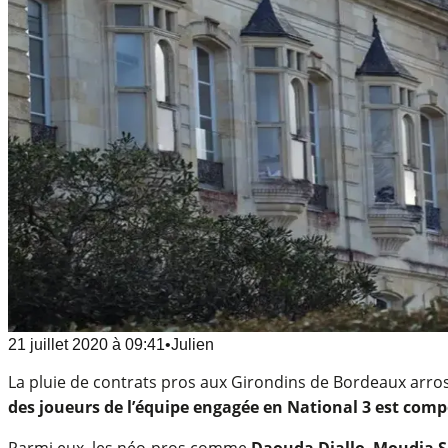
21 juillet 2020
à
09:41
•
Julien
La pluie de contrats pros aux Girondins de Bordeaux arrose
des joueurs de l’équipe engagée en National 3 est comp
Parmi eux, les néo-pros comme
Daouda Diallo
,
Moudja S