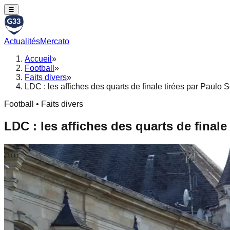
☰
Actualités
Mercato
Accueil
»
Football
»
Faits divers
»
LDC : les affiches des quarts de finale tirées par Paulo 
Football • Faits divers
LDC : les affiches des quarts de final