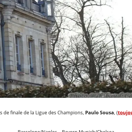
ts de finale de la Ligue des Champions,
Paulo Sousa
, (
toujo
Barcelone/Naples – Bayern Munich/Chelsea