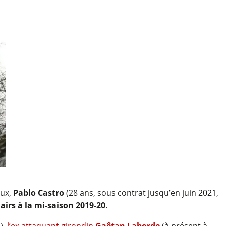
aux,
Pablo Castro
(28 ans, sous contrat jusqu’en juin 2021,
 airs à la mi-saison 2019-20
.
),
l’ex attaquant girondin
Gaêtan Laborde
(à présent à