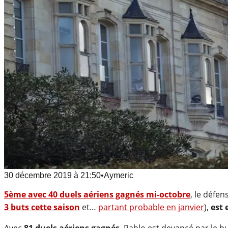
30 décembre 2019
à
21:50
•
Aymeric
5ème avec 40 duels aériens gagnés mi-octobre
, le défe
3 buts cette saison
et…
partant probable en janvier
),
est 
Avec
81 duels aériens gagnés
, Pablo est devancé par le b