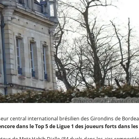
nseur central international brésilien des Girondins de Borde
encore dans le Top 5 de Ligue 1 des joueurs forts dans les
uteur de Metz Habib Diallo (84 duels dans les airs remportés