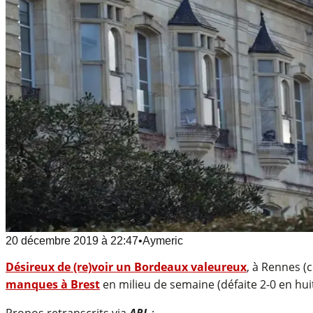
20 décembre 2019
à
22:47
•
Aymeric
Désireux de (re)voir un Bordeaux valeureux
, à Rennes (c
manques à Brest
en milieu de semaine (défaite 2-0 en huit
Propos retranscrits via
ARL
: