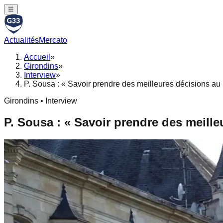
☰
Actualités
Mercato
Accueil
»
Girondins
»
Interview
»
P. Sousa : « Savoir prendre des meilleures décisions au
Girondins • Interview
P. Sousa : « Savoir prendre des meille