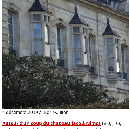
4 décembre 2019
à
10:47
•
Julien
Auteur d’un coup du chapeau face à Nîmes
(6-0, J16),