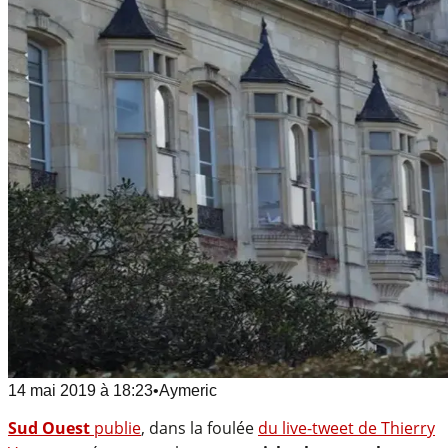
14 mai 2019
à
18:23
•
Aymeric
Sud Ouest
publie
, dans la foulée
du live-tweet de Thierry