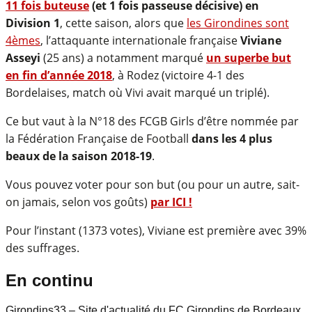
11 fois buteuse
(et 1 fois passeuse décisive) en
Division 1
, cette saison, alors que
les Girondines sont
4èmes
, l’attaquante internationale française
Viviane
Asseyi
(25 ans) a notamment marqué
un superbe but
en fin d’année 2018
, à Rodez (victoire 4-1 des
Bordelaises, match où Vivi avait marqué un triplé).
Ce but vaut à la N°18 des FCGB Girls d’être nommée par
la Fédération Française de Football
dans les 4 plus
beaux de la saison 2018-19
.
Vous pouvez voter pour son but (ou pour un autre, sait-
on jamais, selon vos goûts)
par ICI !
Pour l’instant (1373 votes), Viviane est première avec 39%
des suffrages.
En continu
Girondins33 – Site d'actualité du FC Girondins de Bordeaux,