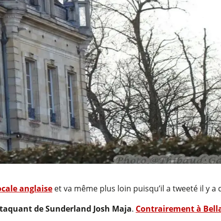
ocale anglaise
et va même plus loin puisqu’il a tweeté il y a
attaquant de Sunderland Josh Maja
.
Contrairement à Bel