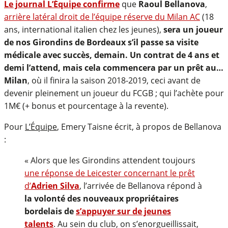
Le journal L’Équipe confirme
que
Raoul Bellanova
,
arrière latéral droit de l’équipe réserve du Milan AC
(18
ans, international italien chez les jeunes),
sera un joueur
de nos Girondins de Bordeaux s’il passe sa visite
médicale avec succès, demain. Un contrat de 4 ans et
demi l’attend, mais cela commencera par un prêt au…
Milan
, où il finira la saison 2018-2019, ceci avant de
devenir pleinement un joueur du FCGB ; qui l’achète pour
1M€ (+ bonus et pourcentage à la revente).
Pour
L’Équipe
, Emery Taisne écrit, à propos de Bellanova
:
« Alors que les Girondins attendent toujours
une réponse de Leicester concernant le prêt
d’
Adrien Silva
, l’arrivée de Bellanova répond à
la volonté des nouveaux propriétaires
bordelais de
s’appuyer sur de jeunes
talents
. Au sein du club, on s’enorgueillissait,