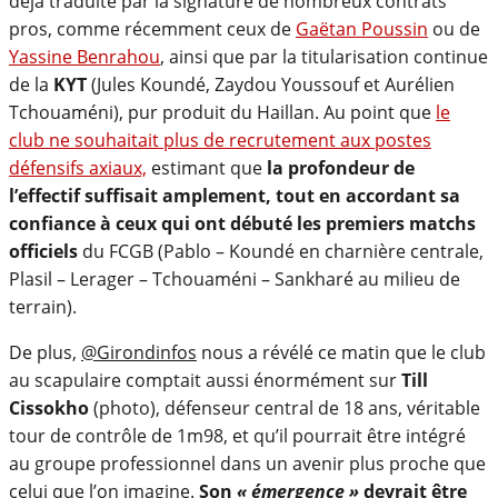
déjà traduite par la signature de nombreux contrats
pros, comme récemment ceux de
Gaëtan Poussin
ou de
Yassine Benrahou
, ainsi que par la titularisation continue
de la
KYT
(Jules Koundé, Zaydou Youssouf et Aurélien
Tchouaméni), pur produit du Haillan. Au point que
le
club ne souhaitait plus de recrutement aux postes
défensifs axiaux,
estimant que
la profondeur de
l’effectif suffisait amplement, tout en accordant sa
confiance à ceux qui ont débuté les premiers matchs
officiels
du FCGB (Pablo – Koundé en charnière centrale,
Plasil – Lerager – Tchouaméni – Sankharé au milieu de
terrain).
De plus,
@Girondinfos
nous a révélé ce matin que le club
au scapulaire comptait aussi énormément sur
Till
Cissokho
(photo), défenseur central de 18 ans, véritable
tour de contrôle de 1m98, et qu’il pourrait être intégré
au groupe professionnel dans un avenir plus proche que
celui que l’on imagine.
Son
« émergence »
devrait être