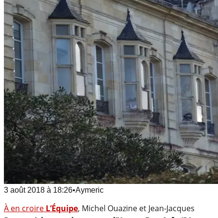
3 août 2018
à
18:26
•
Aymeric
À en croire
L’Équipe
, Michel Ouazine et Jean-Jacques