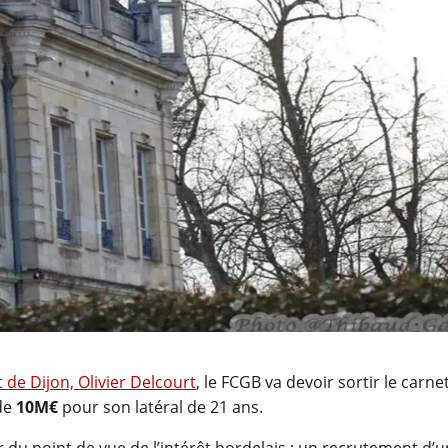
 de Dijon, Olivier Delcourt
, le FCGB va devoir sortir le carn
de
10M€
pour son latéral de 21 ans.
u point de vue de l’intérêt bordelais : un recrutement d’un