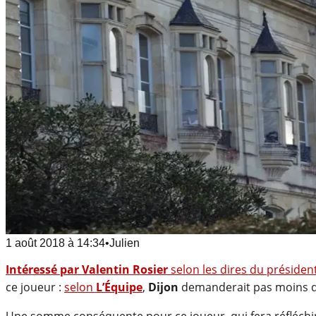
1 août 2018
à
14:34
•
Julien
Intéressé par Valentin Rosier
selon les dires du président
ce joueur :
selon
L’Équipe
,
Dijon
demanderait pas moins 
Une somme conséquente pour ce joueur, qui fera réfléchir d