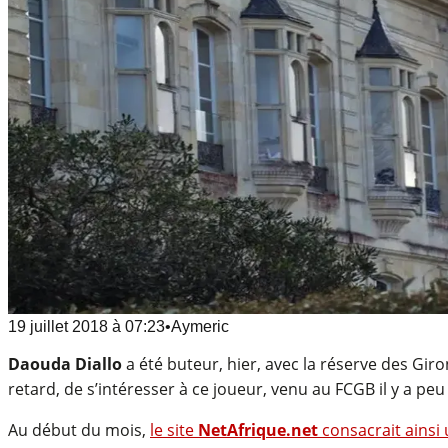
19 juillet 2018
à
07:23
•
Aymeric
Daouda Diallo
a été buteur, hier, avec la réserve des Gi
retard, de s’intéresser à ce joueur, venu au FCGB il y a pe
Au début du mois,
le site
NetAfrique.net
consacrait ainsi 