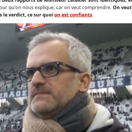
pour qu’on nous explique, car on veut comprendre.
On veut
 le verdict, ce sur quoi
on est confiants
.