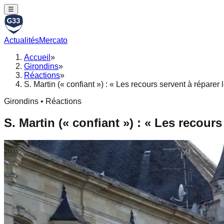
☰
Actualités
Mercato
Accueil
»
Girondins
»
Réactions
»
S. Martin (« confiant ») : « Les recours servent à réparer 
Girondins • Réactions
S. Martin (« confiant ») : « Les recour