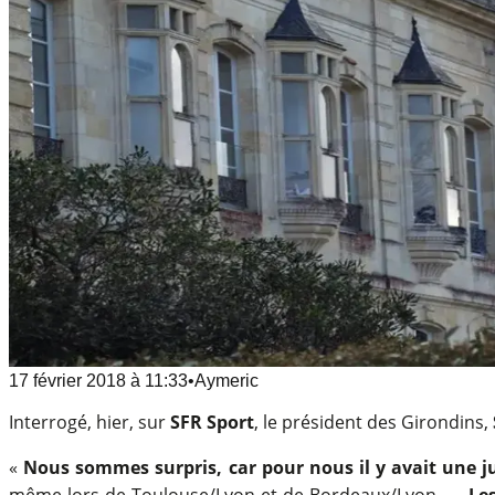
17 février 2018
à
11:33
•
Aymeric
Interrogé, hier, sur
SFR Sport
, le président des Girondins,
«
Nous sommes surpris, car pour nous il y avait une 
même lors de Toulouse/Lyon et de Bordeaux/Lyon -…
Le