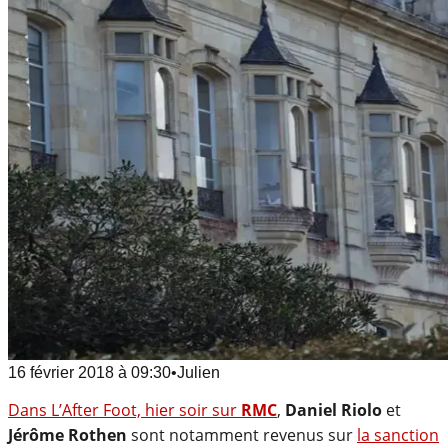
16 février 2018
à
09:30
•
Julien
Dans L’After Foot, hier soir sur
RMC
,
Daniel Riolo
et
Jérôme Rothen
sont notamment revenus sur
la sanction