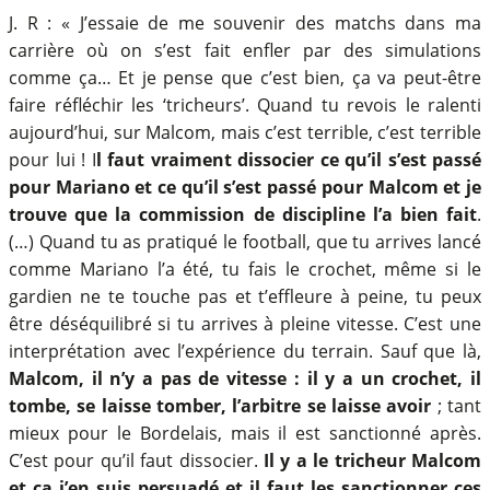
J. R : « J’essaie de me souvenir des matchs dans ma
carrière où on s’est fait enfler par des simulations
comme ça… Et je pense que c’est bien, ça va peut-être
faire réfléchir les ‘tricheurs’. Quand tu revois le ralenti
aujourd’hui, sur Malcom, mais c’est terrible, c’est terrible
pour lui ! I
l faut vraiment dissocier ce qu’il s’est passé
pour Mariano et ce qu’il s’est passé pour Malcom et je
trouve que la commission de discipline l’a bien fait
.
(…) Quand tu as pratiqué le football, que tu arrives lancé
comme Mariano l’a été, tu fais le crochet, même si le
gardien ne te touche pas et t’effleure à peine, tu peux
être déséquilibré si tu arrives à pleine vitesse. C’est une
interprétation avec l’expérience du terrain. Sauf que là,
Malcom, il n’y a pas de vitesse : il y a un crochet, il
tombe, se laisse tomber, l’arbitre se laisse avoir
; tant
mieux pour le Bordelais, mais il est sanctionné après.
C’est pour qu’il faut dissocier.
Il y a le tricheur Malcom
et ça j’en suis persuadé et il faut les sanctionner ces