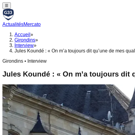
☰
Actualités
Mercato
Accueil
»
Girondins
»
Interview
»
Jules Koundé : « On m’a toujours dit qu’une de mes quali
Girondins • Interview
Jules Koundé : « On m’a toujours dit q