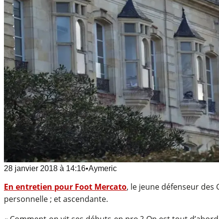
28 janvier 2018
à
14:16
•
Aymeric
En entretien pour Foot Mercato
, le jeune défenseur des
personnelle ; et ascendante.
« Comment on vit ses débuts en pro ? On est tout d’abord 