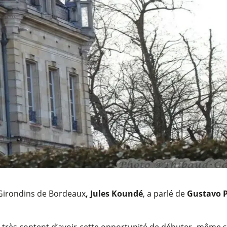
 Girondins de Bordeaux
, Jules Koundé
, a parlé de
Gustavo 
très content d’avoir cette opportunité de débuter, même si