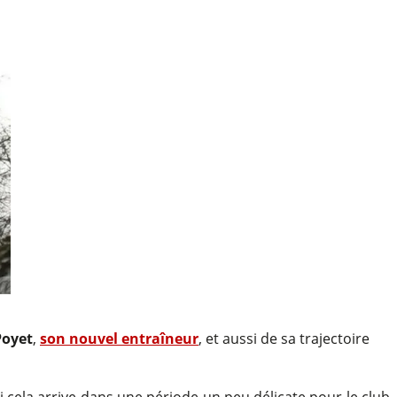
Poyet
,
son nouvel entraîneur
, et aussi de sa trajectoire
 cela arrive dans une période un peu délicate pour le club