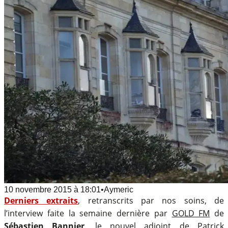
10 novembre 2015
à
18:01
•
Aymeric
Derniers extraits
, retranscrits par nos soins, de
l’interview faite la semaine dernière par
GOLD FM
de
Sébastien Bannier
, le nouvel adjoint de Patrick